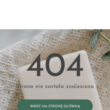
404
Strona nie została znaleziona
WRÓĆ NA STRONĘ GŁÓWNĄ