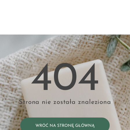
404
Strona nie została znaleziona
WRÓĆ NA STRONĘ GŁÓWNĄ