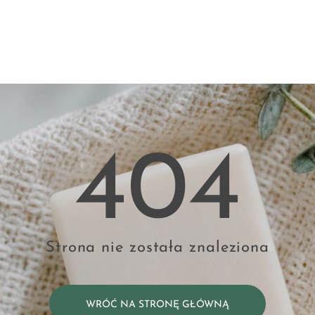
404
Strona nie została znaleziona
WRÓĆ NA STRONĘ GŁÓWNĄ