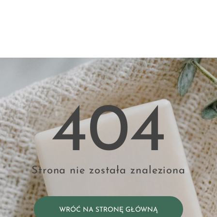
404
Strona nie została znaleziona
WRÓĆ NA STRONĘ GŁÓWNĄ