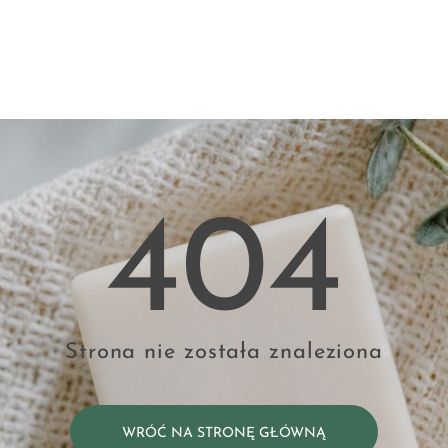
404
Strona nie została znaleziona
WRÓĆ NA STRONĘ GŁÓWNĄ