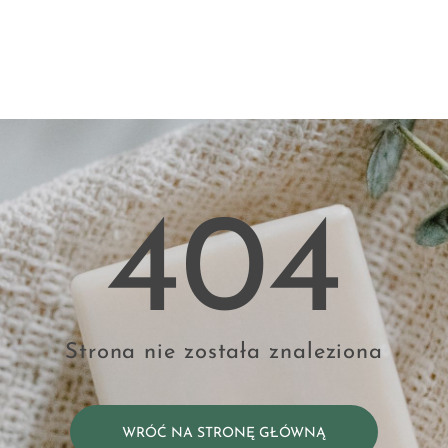
404
Strona nie została znaleziona
WRÓĆ NA STRONĘ GŁÓWNĄ