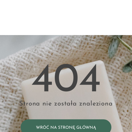
404
Strona nie została znaleziona
WRÓĆ NA STRONĘ GŁÓWNĄ