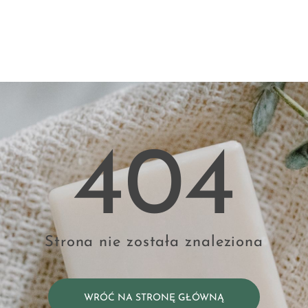
404
Strona nie została znaleziona
WRÓĆ NA STRONĘ GŁÓWNĄ