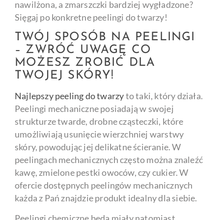
nawilżona, a zmarszczki bardziej wygładzone?
Sięgaj po konkretne peelingi do twarzy!
TWÓJ SPOSÓB NA PEELINGI
– ZWRÓĆ UWAGĘ CO
MOŻESZ ZROBIĆ DLA
TWOJEJ SKÓRY!
Najlepszy peeling do twarzy
to taki, który działa.
Peelingi mechaniczne posiadają w swojej
strukturze twarde, drobne cząsteczki, które
umożliwiają usunięcie wierzchniej warstwy
skóry, powodując jej delikatne ścieranie. W
peelingach mechanicznych często można znaleźć
kawę, zmielone pestki owoców, czy cukier. W
ofercie dostępnych peelingów mechanicznych
każda z Pań znajdzie produkt idealny dla siebie.
Peelingi chemiczne będą miały natomiast