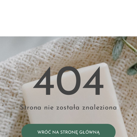
404
Strona nie została znaleziona
WRÓĆ NA STRONĘ GŁÓWNĄ