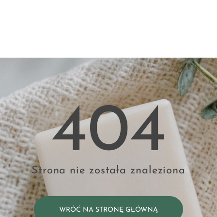
404
Strona nie została znaleziona
WRÓĆ NA STRONĘ GŁÓWNĄ