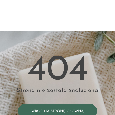
404
Strona nie została znaleziona
WRÓĆ NA STRONĘ GŁÓWNĄ