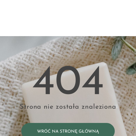
404
Strona nie została znaleziona
WRÓĆ NA STRONĘ GŁÓWNĄ