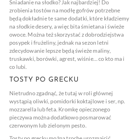
Śniadanie na słodko? Jak najbardziej! Do
zrobienia tostów na modłę gofrów potrzebne
będą dokładnie te same dodatki, które kładziemy
na słodkie desery, a więc bita śmietana i świeże
owoce. Można też skorzystać z dobrodziejstwa
posypek i frużeliny, jednak na sezon letni
zdecydowanie lepsze będą świeże maliny,
truskawki, borówki, agrest, wiśnie… co kto ma i
co lubi.
TOSTY PO GRECKU
Nietrudno zgadnąć, że tutaj w roli głównej
wystąpią oliwki, pomidorki koktajlowe i ser, np.
mozzarella lub feta. Kromkę opieczonego
pieczywa można dodatkowo posmarować
czerwonym lub zielonym pesto.
Tosty po grecku można trochę urozmaicić,