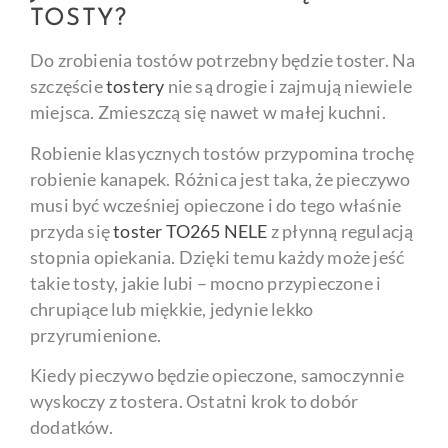
TOSTY?
Do zrobienia tostów potrzebny będzie toster. Na
szczęście
tostery
nie są drogie i zajmują niewiele
miejsca. Zmieszczą się nawet w małej kuchni.
Robienie klasycznych tostów przypomina trochę
robienie kanapek. Różnica jest taka, że pieczywo
musi być wcześniej opieczone i do tego właśnie
przyda się
toster TO265 NELE
z płynną regulacją
stopnia opiekania. Dzięki temu każdy może jeść
takie tosty, jakie lubi – mocno przypieczone i
chrupiące lub miękkie, jedynie lekko
przyrumienione.
Kiedy pieczywo będzie opieczone, samoczynnie
wyskoczy z tostera. Ostatni krok to dobór
dodatków.