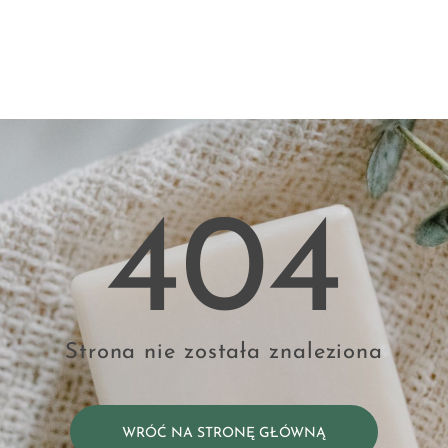
404
Strona nie została znaleziona
WRÓĆ NA STRONĘ GŁÓWNĄ