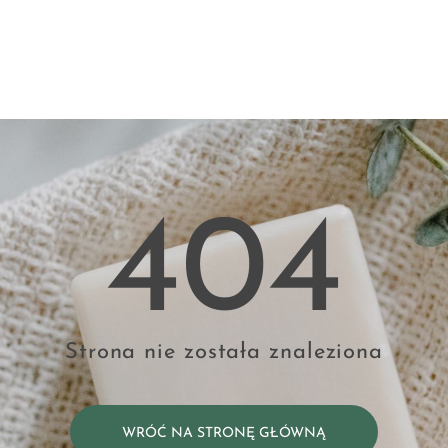
404
Strona nie została znaleziona
WRÓĆ NA STRONĘ GŁÓWNĄ