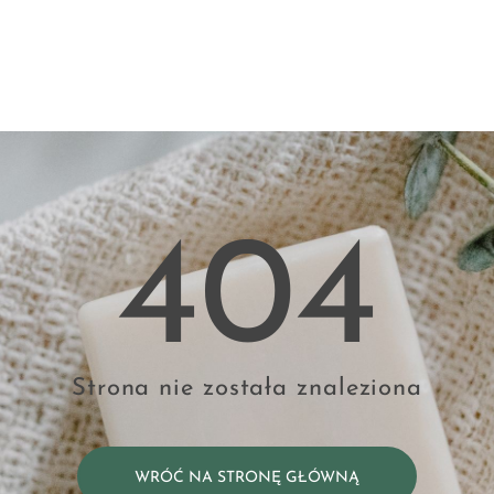
404
Strona nie została znaleziona
WRÓĆ NA STRONĘ GŁÓWNĄ