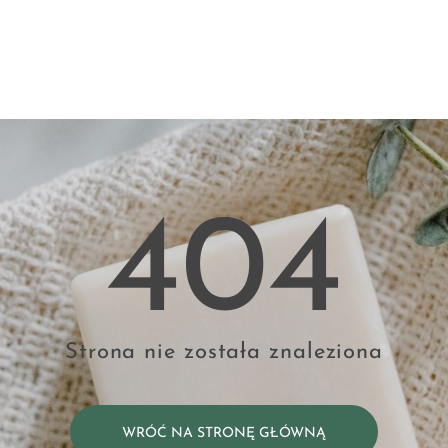
404
Strona nie została znaleziona
WRÓĆ NA STRONĘ GŁÓWNĄ