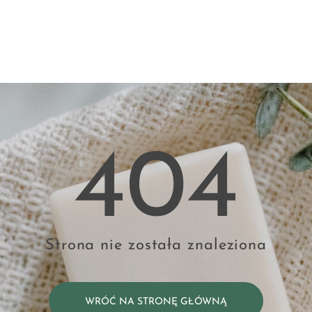
404
Strona nie została znaleziona
WRÓĆ NA STRONĘ GŁÓWNĄ