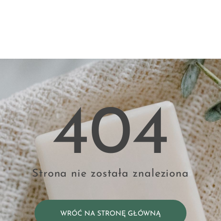
404
Strona nie została znaleziona
WRÓĆ NA STRONĘ GŁÓWNĄ